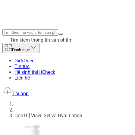
Tìm kiếm thông tin sản phẩm
Danh mục
Giới thiệu
Tin tức
Hệ sinh thái iCheck
Liên hệ
Tải app
Qoo10] Visei: Seliva Hyal Lotion