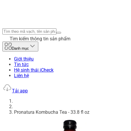
Tìm kiếm thông tin sản phẩm
Danh mục
Giới thiệu
Tin tức
Hệ sinh thái iCheck
Liên hệ
Tải app
Pronatura Kombucha Tea - 33.8 fl oz