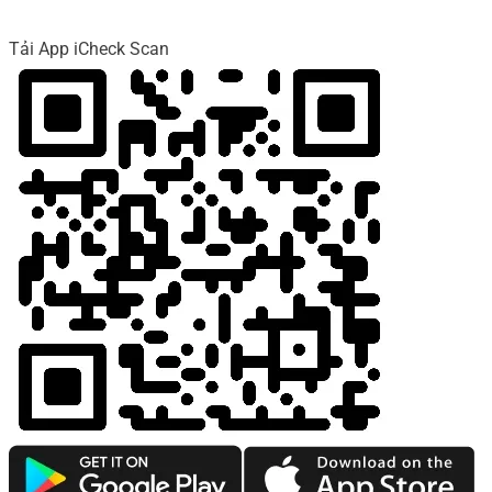
Tải App iCheck Scan