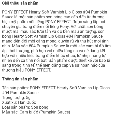
Giới thiệu sản phẩm
PONY EFFECT Hearty Soft Varnish Lip Gloss #04 Pumpkin
Sauce là một sản phẩm son bóng cao cấp đến từ thương
hiệu mỹ phẩm nổi tiếng PONY EFFECT, được sáng lập bởi
chuyên gia trang điểm nổi tiếng Pony. Với chất son bóng
mượt mà, màu sắc tươi tắn và độ bền màu ấn tượng, son
bóng Hearty Soft Varnish Lip Gloss #04 Pumpkin Sauce
mang đến đôi môi căng mọng, quyến rũ và thu hút mọi ánh
nhìn. Màu sắc #04 Pumpkin Sauce là một sắc cam bí đỏ ấm
áp, thời thượng, phù hợp với nhiều tông da và dễ dàng kết
hợp với nhiều kiểu trang điểm khác nhau, từ nhẹ nhàng tự
nhiên đến cá tính nổi bật. Sản phẩm được thiết kế với bao bì
sang trọng, tinh tế, thể hiện đẳng cấp và sự hoàn hảo của
thương hiệu PONY EFFECT.
Thông tin sản phẩm
Tên sản phẩm: PONY EFFECT Hearty Soft Varnish Lip Gloss
#04 Pumpkin Sauce
Trọng lượng: 5g
Xuất xứ: Hàn Quốc
Loại sản phẩm: Son bóng
Màu sắc: Cam bí đỏ (Pumpkin Sauce)