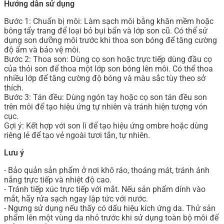
Hướng dẫn sử dụng
Bước 1: Chuẩn bị môi: Làm sạch môi bằng khăn mềm hoặc
bông tẩy trang để loại bỏ bụi bẩn và lớp son cũ. Có thể sử
dụng son dưỡng môi trước khi thoa son bóng để tăng cường
độ ẩm và bảo vệ môi.
Bước 2: Thoa son: Dùng cọ son hoặc trực tiếp dùng đầu cọ
của thỏi son để thoa một lớp son bóng lên môi. Có thể thoa
nhiều lớp để tăng cường độ bóng và màu sắc tùy theo sở
thích.
Bước 3: Tán đều: Dùng ngón tay hoặc cọ son tán đều son
trên môi để tạo hiệu ứng tự nhiên và tránh hiện tượng vón
cục.
Gợi ý: Kết hợp với son lì để tạo hiệu ứng ombre hoặc dùng
riêng lẻ để tạo vẻ ngoài tươi tắn, tự nhiên.
Lưu ý
- Bảo quản sản phẩm ở nơi khô ráo, thoáng mát, tránh ánh
nắng trực tiếp và nhiệt độ cao.
- Tránh tiếp xúc trực tiếp với mắt. Nếu sản phẩm dính vào
mắt, hãy rửa sạch ngay lập tức với nước.
- Ngưng sử dụng nếu thấy có dấu hiệu kích ứng da. Thử sản
phẩm lên một vùng da nhỏ trước khi sử dụng toàn bộ môi để