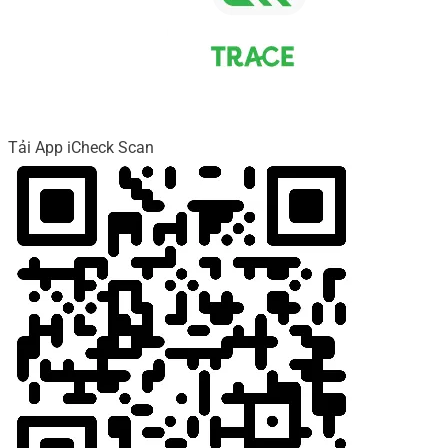
Tải App iCheck Scan