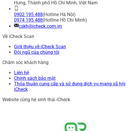
Hưng, Thành phố Hồ Chí Minh, Việt Nam
0902 195 488
(Hotline Hà Nội)
0974 195 488
(Hotline Hồ Chí Minh)
cskh@icheck.com.vn
Về iCheck Scan
Giới thiệu về iCheck Scan
Đội ngũ của chúng tôi
Chăm sóc khách hàng
Liên hệ
Chính sách bảo mật
Thỏa thuận cung cấp và sử dụng dịch vụ mạng xã hội
iCheck
Website cùng hệ sinh thái iCheck