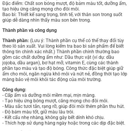
Đặc điểm: Chất son bóng mượt, độ bám màu tốt, dưỡng ẩm,
tạo hiệu ứng căng mọng cho đôi môi.
Bao bì: Thiết kế sang trọng, tinh tế, với thân son trong suốt
giúp dễ dàng nhìn thấy màu son bên trong.
Thành phần và công dụng
Thành phần:
(Lưu ý: Thành phần cụ thể có thể thay đổi tùy
theo lô sản xuất. Vui lòng kiểm tra bao bì sản phẩm để biết
thông tin chính xác nhất.) Thành phần chính thường bao
gồm các chất dưỡng ẩm như: Dầu thực vật (ví dụ: dầu
jojoba, dầu argan), bơ hạt mỡ, vitamin E, cùng các thành
phần tạo màu và tạo độ bóng. Công thức đặc biệt giúp giữ
ẩm cho môi, ngăn ngừa khô môi và nứt nẻ, đồng thời tạo lớp
màng bảo vệ môi khỏi tác động của môi trường.
Công dụng:
- Cấp ẩm và dưỡng môi mềm mại, mịn màng.
- Tạo hiệu ứng bóng mượt, căng mọng cho đôi môi.
- Màu sắc tươi tắn, rạng rỡ, giúp đôi môi thêm phần thu hút.
- Độ bám màu tốt, giữ màu lâu trôi.
- Kết cấu nhẹ nhàng, không gây bết dính khó chịu.
- Thích hợp sử dụng hàng ngày hoặc trong các dịp đặc biệt.