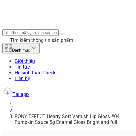
Tìm kiếm thông tin sản phẩm
Danh mục
Giới thiệu
Tin tức
Hệ sinh thái iCheck
Liên hệ
Tải app
PONY EFFECT Hearty Soft Varnish Lip Gloss #04
Pumpkin Sauce 5g Enamel Gloss Bright and full