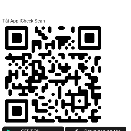
Tải App iCheck Scan