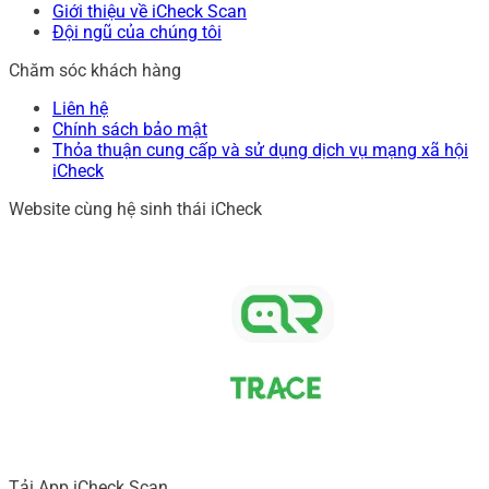
Giới thiệu về iCheck Scan
Đội ngũ của chúng tôi
Chăm sóc khách hàng
Liên hệ
Chính sách bảo mật
Thỏa thuận cung cấp và sử dụng dịch vụ mạng xã hội
iCheck
Website cùng hệ sinh thái iCheck
Tải App iCheck Scan