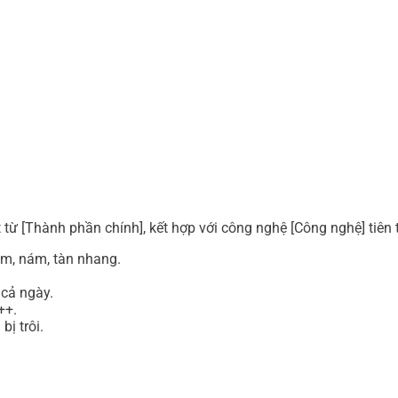
từ [Thành phần chính], kết hợp với công nghệ [Công nghệ] tiên 
âm, nám, tàn nhang.
 cả ngày.
++.
ị trôi.