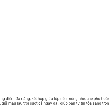
ang điểm đa năng, kết hợp giữa lớp nền mỏng nhẹ, che phủ hoà
iữ màu lâu trôi suốt cả ngày dài, giúp bạn tự tin tỏa sáng tro