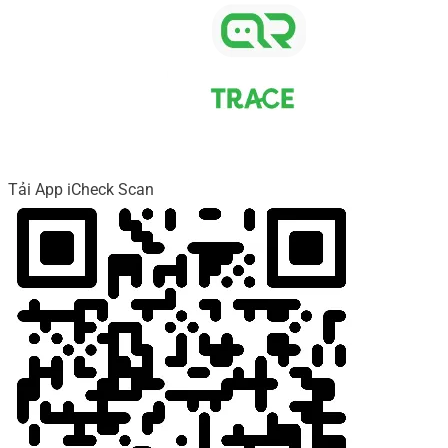
Tải App iCheck Scan