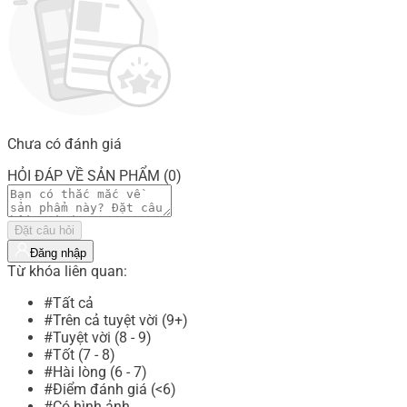
Chưa có đánh giá
HỎI ĐÁP VỀ SẢN PHẨM (0)
Đặt câu hỏi
Đăng nhập
Từ khóa liên quan:
#Tất cả
#Trên cả tuyệt vời (9+)
#Tuyệt vời (8 - 9)
#Tốt (7 - 8)
#Hài lòng (6 - 7)
#Điểm đánh giá (<6)
#Có hình ảnh