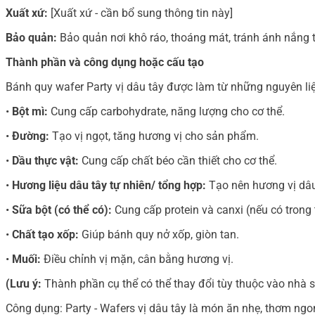
Xuất xứ:
[Xuất xứ - cần bổ sung thông tin này]
Bảo quản:
Bảo quản nơi khô ráo, thoáng mát, tránh ánh nắng t
Thành phần và công dụng hoặc cấu tạo
Bánh quy wafer Party vị dâu tây được làm từ những nguyên l
•
Bột mì:
Cung cấp carbohydrate, năng lượng cho cơ thể.
•
Đường:
Tạo vị ngọt, tăng hương vị cho sản phẩm.
•
Dầu thực vật:
Cung cấp chất béo cần thiết cho cơ thể.
•
Hương liệu dâu tây tự nhiên/ tổng hợp:
Tạo nên hương vị dâu
•
Sữa bột (có thể có):
Cung cấp protein và canxi (nếu có trong
•
Chất tạo xốp:
Giúp bánh quy nở xốp, giòn tan.
•
Muối:
Điều chỉnh vị mặn, cân bằng hương vị.
(Lưu ý:
Thành phần cụ thể có thể thay đổi tùy thuộc vào nhà sản
Công dụng: Party - Wafers vị dâu tây là món ăn nhẹ, thơm ngo