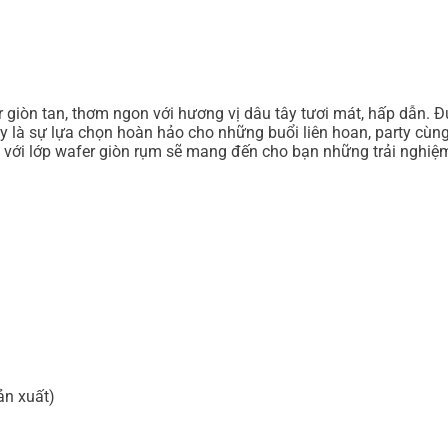
r giòn tan, thơm ngon với hương vị dâu tây tươi mát, hấp dẫn.
ây là sự lựa chọn hoàn hảo cho những buổi liên hoan, party cùn
p với lớp wafer giòn rụm sẽ mang đến cho bạn những trải nghiệm
ản xuất)