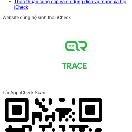
Thỏa thuận cung cấp và sử dụng dịch vụ mạng xã hội
iCheck
Website cùng hệ sinh thái iCheck
Tải App iCheck Scan