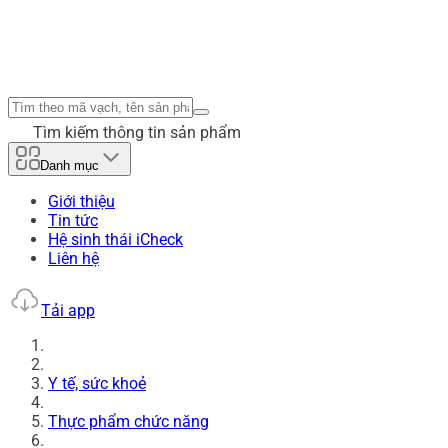
Tìm kiếm thông tin sản phẩm
Danh mục
Giới thiệu
Tin tức
Hệ sinh thái iCheck
Liên hệ
Tải app
Y tế, sức khoẻ
Thực phẩm chức năng