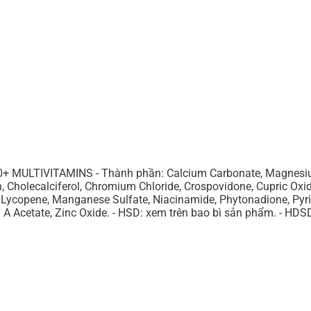
TIVITAMINS - Thành phần: Calcium Carbonate, Magnesium Oxi
n, Cholecalciferol, Chromium Chloride, Crospovidone, Cupric Ox
, Lycopene, Manganese Sulfate, Niacinamide, Phytonadione, Pyrid
min A Acetate, Zinc Oxide. - HSD: xem trên bao bì sản phẩm. - H