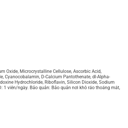
de, Microcrystalline Cellulose, Ascorbic Acid,
ide, Cyanocobalamin, D-Calcium Pantothenate, dl-Alpha-
oxine Hydrochloride, Riboflavin, Silicon Dioxide, Sodium
DSD: 1 viên/ngày. Bảo quản: Bảo quản nơi khô ráo thoáng mát,