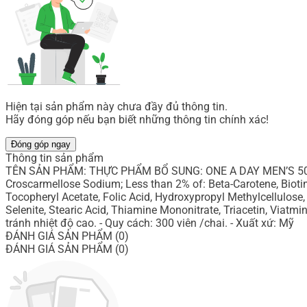
Hiện tại sản phẩm này chưa đầy đủ thông tin.
Hãy đóng góp nếu bạn biết những thông tin chính xác!
Đóng góp ngay
Thông tin sản phẩm
TÊN SẢN PHẨM: THỰC PHẨM BỔ SUNG: ONE A DAY MEN’S 50+ MUL
Croscarmellose Sodium; Less than 2% of: Beta-Carotene, Bioti
Tocopheryl Acetate, Folic Acid, Hydroxypropyl Methylcellulose
Selenite, Stearic Acid, Thiamine Mononitrate, Triacetin, Viat
tránh nhiệt độ cao. - Quy cách: 300 viên /chai. - Xuất xứ: Mỹ
ĐÁNH GIÁ SẢN PHẨM (0)
ĐÁNH GIÁ SẢN PHẨM (0)