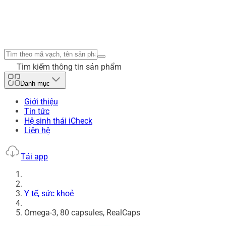
Tìm kiếm thông tin sản phẩm
Danh mục
Giới thiệu
Tin tức
Hệ sinh thái iCheck
Liên hệ
Tải app
Y tế, sức khoẻ
Omega-3, 80 capsules, RealCaps