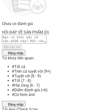
Chưa có đánh giá
HỎI ĐÁP VỀ SẢN PHẨM (0)
Đặt câu hỏi
Đăng nhập
Từ khóa liên quan:
#Tất cả
#Trên cả tuyệt vời (9+)
#Tuyệt vời (8 - 9)
#Tốt (7 - 8)
#Hài lòng (6 - 7)
#Điểm đánh giá (<6)
#Có hình ảnh
Đăng nhập
Tải App iCheck Scan