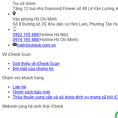
Trụ sở chính
Tầng 12 toà nhà Diamond Flower, số 48 Lê Văn Lương, k
Văn phòng Hồ Chí Minh
Số 8 Đường số 20, Khu dân cư Him Lam, Phường Tân Hư
0902 195 488
(Hotline Hà Nội)
0974 195 488
(Hotline Hồ Chí Minh)
cskh@icheck.com.vn
Về iCheck Scan
Giới thiệu về iCheck Scan
Đội ngũ của chúng tôi
Chăm sóc khách hàng
Liên hệ
Chính sách bảo mật
Thỏa thuận cung cấp và sử dụng dịch vụ mạng xã hội i
Website cùng hệ sinh thái iCheck