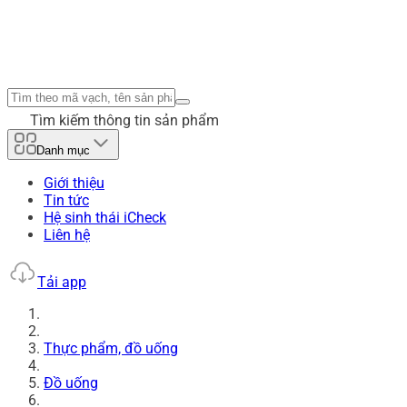
Tìm kiếm thông tin sản phẩm
Danh mục
Giới thiệu
Tin tức
Hệ sinh thái iCheck
Liên hệ
Tải app
Thực phẩm, đồ uống
Đồ uống