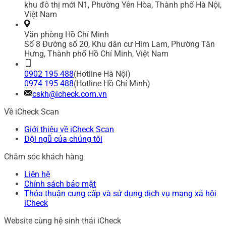
khu đô thị mới N1, Phường Yên Hòa, Thành phố Hà Nội,
Việt Nam
Văn phòng Hồ Chí Minh
Số 8 Đường số 20, Khu dân cư Him Lam, Phường Tân
Hưng, Thành phố Hồ Chí Minh, Việt Nam
0902 195 488
(Hotline Hà Nội)
0974 195 488
(Hotline Hồ Chí Minh)
cskh@icheck.com.vn
Về iCheck Scan
Giới thiệu về iCheck Scan
Đội ngũ của chúng tôi
Chăm sóc khách hàng
Liên hệ
Chính sách bảo mật
Thỏa thuận cung cấp và sử dụng dịch vụ mạng xã hội
iCheck
Website cùng hệ sinh thái iCheck