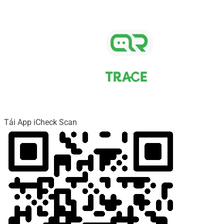
Tải App iCheck Scan