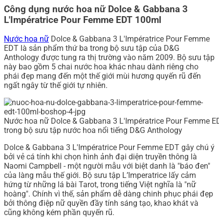
Công dụng nước hoa nữ Dolce & Gabbana 3
L'Impératrice Pour Femme EDT 100ml
Nước hoa nữ
Dolce & Gabbana 3 L'Impératrice Pour Femme
EDT là sản phẩm thứ ba trong bộ sưu tập của D&G
Anthology được tung ra thị trường vào năm 2009. Bộ sưu tập
này bao gồm 5 chai nước hoa khác nhau dành riêng cho
phái đẹp mang đến một thế giới mùi hương quyến rũ đến
ngất ngây từ thế giới tự nhiên.
Nước hoa nữ Dolce & Gabbana 3 L'Impératrice Pour Femme E
trong bộ sưu tập nước hoa nổi tiếng D&G Anthology
Dolce & Gabbana 3 L'Impératrice Pour Femme EDT gây chú ý
bởi vẻ cá tính khi chọn hình ảnh đại diện truyền thông là
Naomi Campbell - một người mẫu với biệt danh là "báo đen"
của làng mẫu thế giới. Bộ sưu tập L’Imperatrice lấy cảm
hứng từ những lá bài Tarot, trong tiếng Việt nghĩa là "nữ
hoàng". Chính vì thế, sản phẩm dễ dàng chinh phục phái đẹp
bởi thông điệp nữ quyền đầy tính sáng tạo, khao khát và
cũng không kém phần quyến rũ.