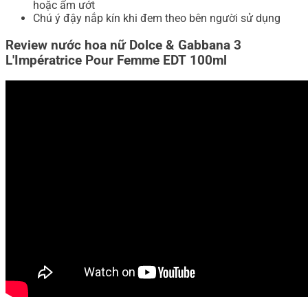
hoặc ẩm ướt
Chú ý đậy nắp kín khi đem theo bên người sử dụng
Review nước hoa nữ Dolce & Gabbana 3
L'Impératrice Pour Femme EDT 100ml