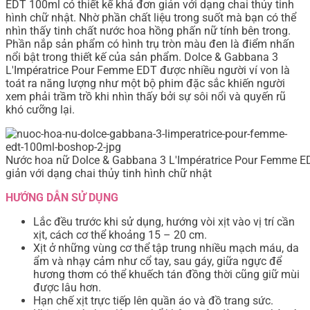
EDT 100ml có thiết kế khá đơn giản với dạng chai thủy tinh
hình chữ nhật. Nhờ phần chất liệu trong suốt mà bạn có thể
nhìn thấy tinh chất nước hoa hồng phấn nữ tính bên trong.
Phần nắp sản phẩm có hình trụ tròn màu đen là điểm nhấn
nổi bật trong thiết kế của sản phẩm. Dolce & Gabbana 3
L'Impératrice Pour Femme EDT được nhiều người ví von là
toát ra năng lượng như một bộ phim đặc sắc khiến người
xem phải trầm trồ khi nhìn thấy bởi sự sôi nổi và quyến rũ
khó cưỡng lại.
Nước hoa nữ Dolce & Gabbana 3 L'Impératrice Pour Femme ED
giản với dạng chai thủy tinh hình chữ nhật
HƯỚNG DẪN SỬ DỤNG
Lắc đều trước khi sử dụng, hướng vòi xịt vào vị trí cần
xịt, cách cơ thể khoảng 15 – 20 cm.
Xịt ở những vùng cơ thể tập trung nhiều mạch máu, da
ẩm và nhạy cảm như cổ tay, sau gáy, giữa ngực để
hương thơm có thể khuếch tán đồng thời cũng giữ mùi
được lâu hơn.
Hạn chế xịt trực tiếp lên quần áo và đồ trang sức.