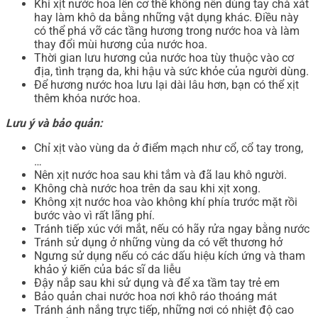
Khi xịt nước hoa lên cơ thể không nên dùng tay chà xát
hay làm khô da bằng những vật dụng khác. Điều này
có thể phá vỡ các tầng hương trong nước hoa và làm
thay đổi mùi hương của nước hoa.
Thời gian lưu hương của nước hoa tùy thuộc vào cơ
địa, tình trạng da, khi hậu và sức khỏe của người dùng.
Để hương nước hoa lưu lại dài lâu hơn, bạn có thể xịt
thêm khóa nước hoa.
Lưu ý và bảo quản:
Chỉ xịt vào vùng da ở điểm mạch như cổ, cổ tay trong,
…
Nên xịt nước hoa sau khi tắm và đã lau khô người.
Không chà nước hoa trên da sau khi xịt xong.
Không xịt nước hoa vào không khí phía trước mặt rồi
bước vào vì rất lãng phí.
Tránh tiếp xúc với mắt, nếu có hãy rửa ngay bằng nước
Tránh sử dụng ở những vùng da có vết thương hở
Ngưng sử dụng nếu có các dấu hiệu kích ứng và tham
khảo ý kiến của bác sĩ da liễu
Đậy nắp sau khi sử dụng và để xa tầm tay trẻ em
Bảo quản chai nước hoa nơi khô ráo thoáng mát
Tránh ánh nắng trực tiếp, những nơi có nhiệt độ cao