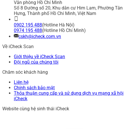
Văn phòng Hồ Chí Minh
Số 8 Đường số 20, Khu dân cư Him Lam, Phường Tân
Hưng, Thành phố Hồ Chí Minh, Việt Nam
0902 195 488
(Hotline Hà Nội)
0974 195 488
(Hotline Hồ Chí Minh)
cskh@icheck.com.vn
Về iCheck Scan
Giới thiệu về iCheck Scan
Đội ngũ của chúng tôi
Chăm sóc khách hàng
Liên hệ
Chính sách bảo mật
Thỏa thuận cung cấp và sử dụng dịch vụ mạng xã hội
iCheck
Website cùng hệ sinh thái iCheck