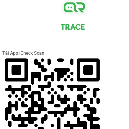
Tải App iCheck Scan