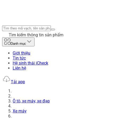
Tìm kiếm thông tin sản phẩm
Danh mục
Giới thiệu
Tin tức
Hệ sinh thái iCheck
Liên hệ
Tải app
Ô tô, xe máy, xe đạp
Xe máy