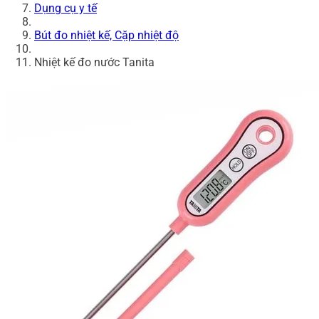
Dụng cụ y tế
Bút đo nhiệt kế, Cặp nhiệt độ
Nhiệt kế đo nước Tanita