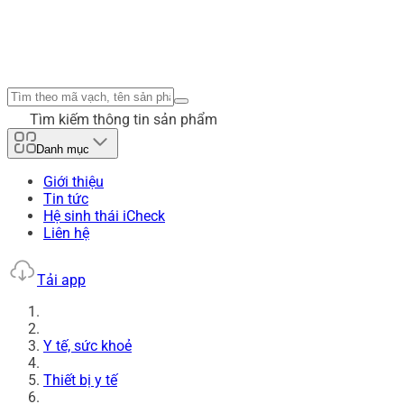
Tìm kiếm thông tin sản phẩm
Danh mục
Giới thiệu
Tin tức
Hệ sinh thái iCheck
Liên hệ
Tải app
Y tế, sức khoẻ
Thiết bị y tế