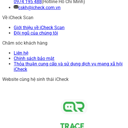
0974 195 488
(Hotline Hồ Chí Minh)
cskh@icheck.com.vn
Về iCheck Scan
Giới thiệu về iCheck Scan
Đội ngũ của chúng tôi
Chăm sóc khách hàng
Liên hệ
Chính sách bảo mật
Thỏa thuận cung cấp và sử dụng dịch vụ mạng xã hội
iCheck
Website cùng hệ sinh thái iCheck