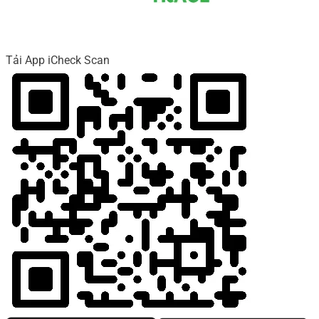
Tải App iCheck Scan