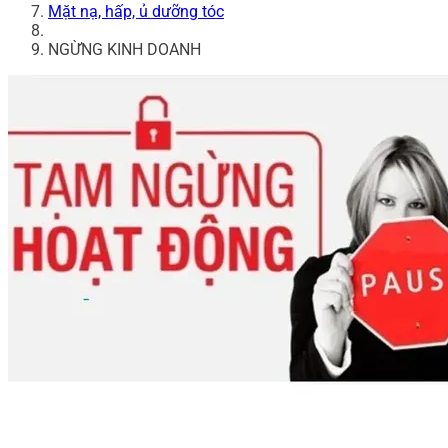
Mặt nạ, hấp, ủ dưỡng tóc
NGỪNG KINH DOANH