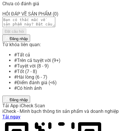
Chưa có đánh giá
HỎI ĐÁP VỀ SẢN PHẨM (0)
Đặt câu hỏi
Đăng nhập
Từ khóa liên quan:
#Tất cả
#Trên cả tuyệt vời (9+)
#Tuyệt vời (8 - 9)
#Tốt (7 - 8)
#Hài lòng (6 - 7)
#Điểm đánh giá (<6)
#Có hình ảnh
Đăng nhập
Tải App iCheck Scan
iCheck - Minh bạch thông tin sản phẩm và doanh nghiệp
Tải ngay