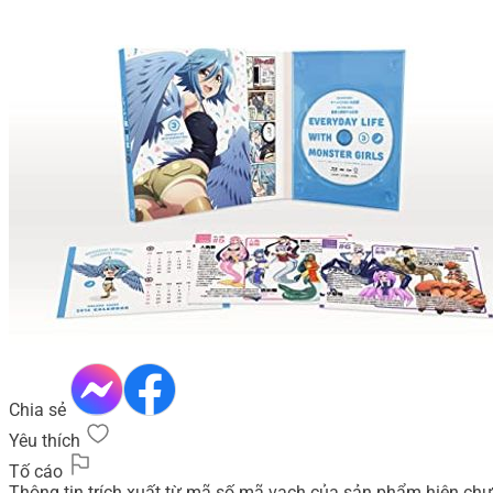
Chia sẻ
Yêu thích
Tố cáo
Thông tin trích xuất từ mã số mã vạch của sản phẩm hiện chư