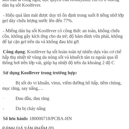
dán hạ sốt Koolfever.
-
Hiệu quả làm mát được duy trì ổn định trong suốt 8 tiếng nhờ lớp
gel dày chứa lượng nước lên đến 77%.
-
Miếng dán hạ sốt Koolfever có công thức an toàn, không chứa
cồn, không gây kích ứng cho da trẻ; độ bám dính vừa phải, không
để lại cặn gel trên da và không đau khi gỡ.
Công dụng
: Koolfever hạ sốt hoàn toàn tự nhiên dựa vào cơ chế
hấp thụ nhiệt từ vùng da nóng sốt và khuếch tán ra ngoài qua lỗ
thông hơi trên lớp vải, giúp hạ nhiệt độ trên da khoảng 2 độ C
Sử dụng Koolfever trong trường hợp:
Bị sốt do vi khuẩn, virus, viêm đường hô hấp, tiêm chủng,
·
mọc răng, say nắng,…
Đau đầu, đau răng
·
Da bị cháy nắng
-
Số lưu hành:
180000718/PCBA-HN
ĐÁNH GIÁ SẢN PHẨM (0)