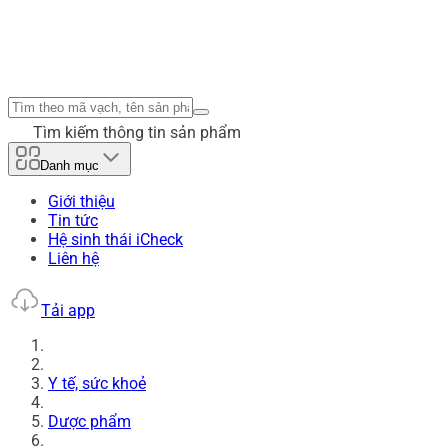
Tìm kiếm thông tin sản phẩm
Danh mục
Giới thiệu
Tin tức
Hệ sinh thái iCheck
Liên hệ
Tải app
Y tế, sức khoẻ
Dược phẩm