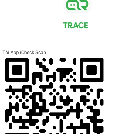
Tải App iCheck Scan