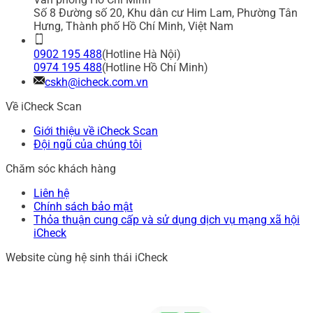
Số 8 Đường số 20, Khu dân cư Him Lam, Phường Tân
Hưng, Thành phố Hồ Chí Minh, Việt Nam
0902 195 488
(Hotline Hà Nội)
0974 195 488
(Hotline Hồ Chí Minh)
cskh@icheck.com.vn
Về iCheck Scan
Giới thiệu về iCheck Scan
Đội ngũ của chúng tôi
Chăm sóc khách hàng
Liên hệ
Chính sách bảo mật
Thỏa thuận cung cấp và sử dụng dịch vụ mạng xã hội
iCheck
Website cùng hệ sinh thái iCheck