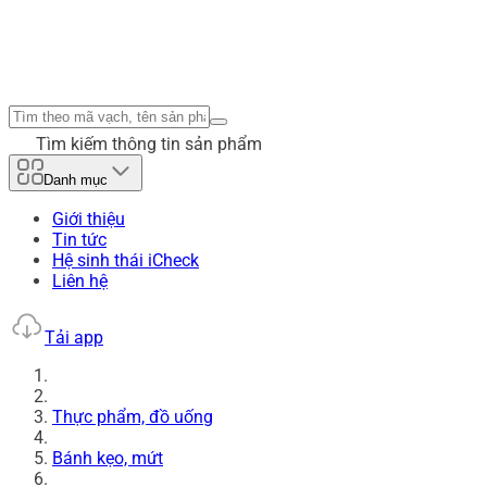
Tìm kiếm thông tin sản phẩm
Danh mục
Giới thiệu
Tin tức
Hệ sinh thái iCheck
Liên hệ
Tải app
Thực phẩm, đồ uống
Bánh kẹo, mứt