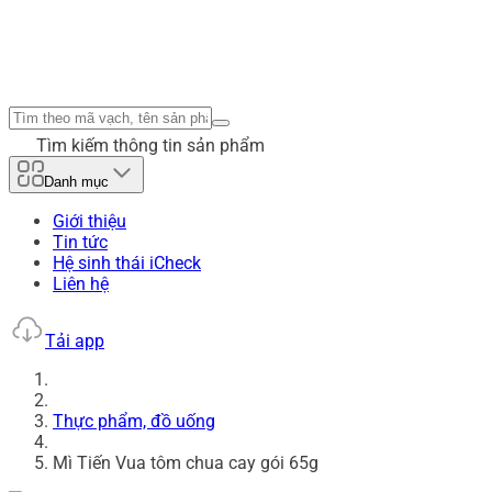
Tìm kiếm thông tin sản phẩm
Danh mục
Giới thiệu
Tin tức
Hệ sinh thái iCheck
Liên hệ
Tải app
Thực phẩm, đồ uống
Mì Tiến Vua tôm chua cay gói 65g