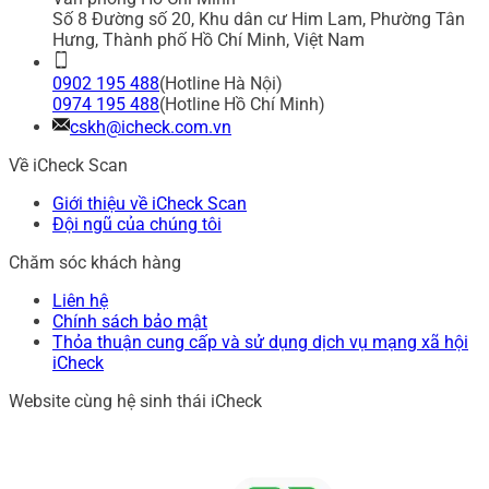
Số 8 Đường số 20, Khu dân cư Him Lam, Phường Tân
Hưng, Thành phố Hồ Chí Minh, Việt Nam
0902 195 488
(Hotline Hà Nội)
0974 195 488
(Hotline Hồ Chí Minh)
cskh@icheck.com.vn
Về iCheck Scan
Giới thiệu về iCheck Scan
Đội ngũ của chúng tôi
Chăm sóc khách hàng
Liên hệ
Chính sách bảo mật
Thỏa thuận cung cấp và sử dụng dịch vụ mạng xã hội
iCheck
Website cùng hệ sinh thái iCheck