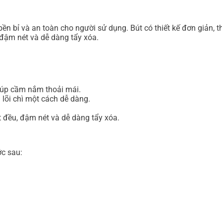
n bỉ và an toàn cho người sử dụng. Bút có thiết kế đơn giản, th
 đậm nét và dễ dàng tẩy xóa.
giúp cầm nắm thoải mái.
lõi chì một cách dễ dàng.
ết đều, đậm nét và dễ dàng tẩy xóa.
ớc sau:
.