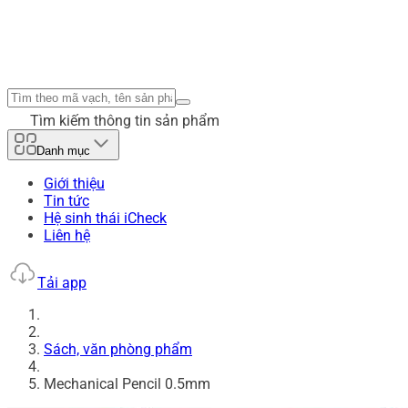
Tìm kiếm thông tin sản phẩm
Danh mục
Giới thiệu
Tin tức
Hệ sinh thái iCheck
Liên hệ
Tải app
Sách, văn phòng phẩm
Mechanical Pencil 0.5mm