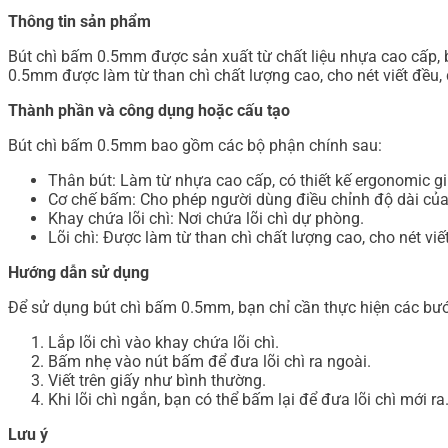
Thông tin sản phẩm
Bút chì bấm 0.5mm được sản xuất từ chất liệu nhựa cao cấp, bề
0.5mm được làm từ than chì chất lượng cao, cho nét viết đều,
Thành phần và công dụng hoặc cấu tạo
Bút chì bấm 0.5mm bao gồm các bộ phận chính sau:
Thân bút: Làm từ nhựa cao cấp, có thiết kế ergonomic 
Cơ chế bấm: Cho phép người dùng điều chỉnh độ dài của 
Khay chứa lõi chì: Nơi chứa lõi chì dự phòng.
Lõi chì: Được làm từ than chì chất lượng cao, cho nét vi
Hướng dẫn sử dụng
Để sử dụng bút chì bấm 0.5mm, bạn chỉ cần thực hiện các bư
Lắp lõi chì vào khay chứa lõi chì.
Bấm nhẹ vào nút bấm để đưa lõi chì ra ngoài.
Viết trên giấy như bình thường.
Khi lõi chì ngắn, bạn có thể bấm lại để đưa lõi chì mới ra
Lưu ý