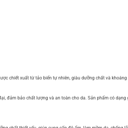
ợc chiết xuất từ tảo biển tự nhiên, giàu dưỡng chất và khoáng
đại, đảm bảo chất lượng và an toàn cho da. Sản phẩm có dạng 
ỡng chất thiết yếu, giúp cung cấp độ ẩm, làm mềm da, chống l