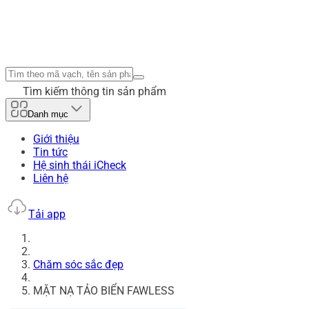
Tìm kiếm thông tin sản phẩm
Danh mục
Giới thiệu
Tin tức
Hệ sinh thái iCheck
Liên hệ
Tải app
Chăm sóc sắc đẹp
MẶT NẠ TẢO BIỂN FAWLESS