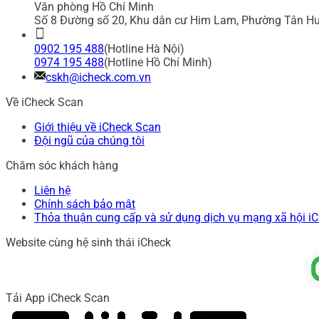
Văn phòng Hồ Chí Minh
Số 8 Đường số 20, Khu dân cư Him Lam, Phường Tân Hư
0902 195 488
(Hotline Hà Nội)
0974 195 488
(Hotline Hồ Chí Minh)
cskh@icheck.com.vn
Về iCheck Scan
Giới thiệu về iCheck Scan
Đội ngũ của chúng tôi
Chăm sóc khách hàng
Liên hệ
Chính sách bảo mật
Thỏa thuận cung cấp và sử dụng dịch vụ mạng xã hội i
Website cùng hệ sinh thái iCheck
Tải App iCheck Scan