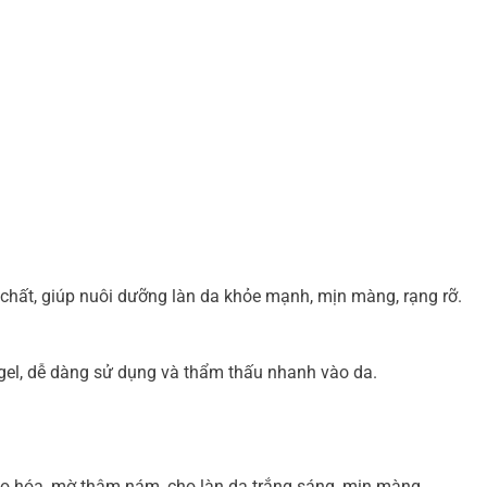
 chất, giúp nuôi dưỡng làn da khỏe mạnh, mịn màng, rạng rỡ.
gel, dễ dàng sử dụng và thẩm thấu nhanh vào da.
ão hóa, mờ thâm nám, cho làn da trắng sáng, mịn màng.