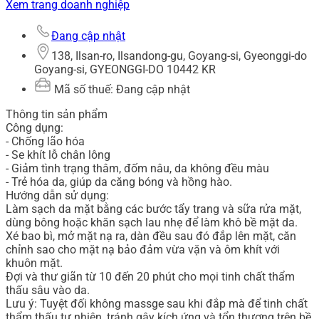
Xem trang doanh nghiệp
Đang cập nhật
138, Ilsan-ro, Ilsandong-gu, Goyang-si, Gyeonggi-do
Goyang-si, GYEONGGI-DO 10442 KR
Mã số thuế: Đang cập nhật
Thông tin sản phẩm
Công dụng:
- Chống lão hóa
- Se khít lỗ chân lông
- Giảm tình trạng thâm, đốm nâu, da không đều màu
- Trẻ hóa da, giúp da căng bóng và hồng hào.
Hướng dẫn sử dụng:
Làm sạch da mặt bằng các bước tẩy trang và sữa rửa mặt,
dùng bông hoặc khăn sạch lau nhẹ để làm khô bề mặt da.
Xé bao bì, mở mặt nạ ra, dàn đều sau đó đắp lên mặt, căn
chỉnh sao cho mặt nạ bảo đảm vừa vặn và ôm khít với
khuôn mặt.
Đợi và thư giãn từ 10 đến 20 phút cho mọi tinh chất thẩm
thấu sâu vào da.
Lưu ý: Tuyệt đối không massge sau khi đắp mà để tinh chất
thẩm thấu tự nhiên, tránh gây kích ứng và tổn thương trên bề