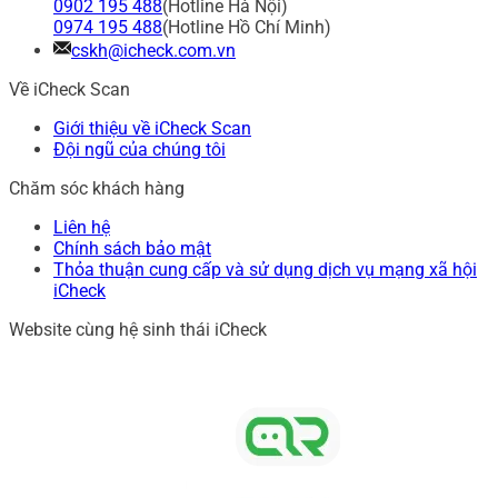
0902 195 488
(Hotline Hà Nội)
0974 195 488
(Hotline Hồ Chí Minh)
cskh@icheck.com.vn
Về iCheck Scan
Giới thiệu về iCheck Scan
Đội ngũ của chúng tôi
Chăm sóc khách hàng
Liên hệ
Chính sách bảo mật
Thỏa thuận cung cấp và sử dụng dịch vụ mạng xã hội
iCheck
Website cùng hệ sinh thái iCheck