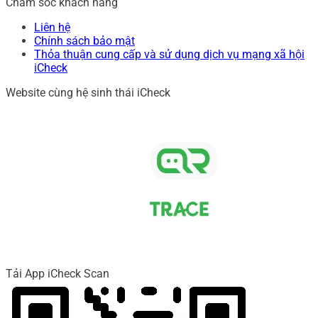
Chăm sóc khách hàng
Liên hệ
Chính sách bảo mật
Thỏa thuận cung cấp và sử dụng dịch vụ mạng xã hội
iCheck
Website cùng hệ sinh thái iCheck
Tải App iCheck Scan