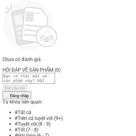
Chưa có đánh giá
HỎI ĐÁP VỀ SẢN PHẨM (0)
Đặt câu hỏi
Đăng nhập
Từ khóa liên quan:
#Tất cả
#Trên cả tuyệt vời (9+)
#Tuyệt vời (8 - 9)
#Tốt (7 - 8)
#Hài lòng (6 - 7)