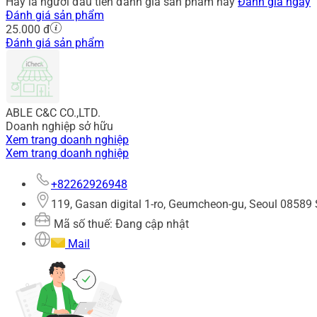
Hãy là người đầu tiên đánh giá sản phẩm này
Đánh giá ngay
Đánh giá sản phẩm
25.000 đ
Đánh giá sản phẩm
ABLE C&C CO.,LTD.
Doanh nghiệp sở hữu
Xem trang doanh nghiệp
Xem trang doanh nghiệp
+82262926948
119, Gasan digital 1-ro, Geumcheon-gu, Seoul 08589 
Mã số thuế: Đang cập nhật
Mail