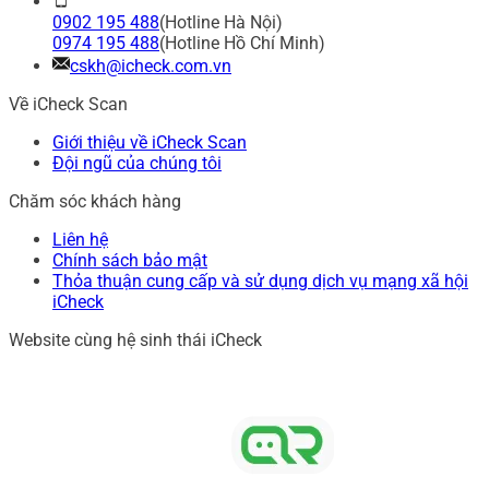
0902 195 488
(Hotline Hà Nội)
0974 195 488
(Hotline Hồ Chí Minh)
cskh@icheck.com.vn
Về iCheck Scan
Giới thiệu về iCheck Scan
Đội ngũ của chúng tôi
Chăm sóc khách hàng
Liên hệ
Chính sách bảo mật
Thỏa thuận cung cấp và sử dụng dịch vụ mạng xã hội
iCheck
Website cùng hệ sinh thái iCheck