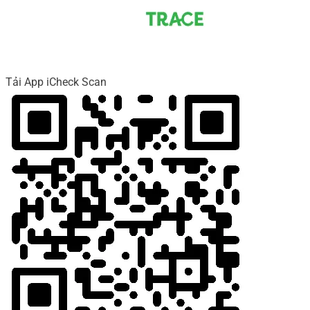
Tải App iCheck Scan