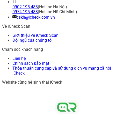
0902 195 488
(Hotline Hà Nội)
0974 195 488
(Hotline Hồ Chí Minh)
cskh@icheck.com.vn
Về iCheck Scan
Giới thiệu về iCheck Scan
Đội ngũ của chúng tôi
Chăm sóc khách hàng
Liên hệ
Chính sách bảo mật
Thỏa thuận cung cấp và sử dụng dịch vụ mạng xã hội
iCheck
Website cùng hệ sinh thái iCheck