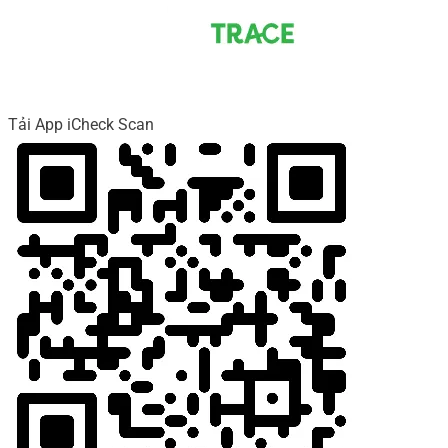
Tải App iCheck Scan