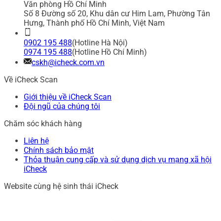
Văn phòng Hồ Chí Minh
Số 8 Đường số 20, Khu dân cư Him Lam, Phường Tân
Hưng, Thành phố Hồ Chí Minh, Việt Nam
0902 195 488
(Hotline Hà Nội)
0974 195 488
(Hotline Hồ Chí Minh)
cskh@icheck.com.vn
Về iCheck Scan
Giới thiệu về iCheck Scan
Đội ngũ của chúng tôi
Chăm sóc khách hàng
Liên hệ
Chính sách bảo mật
Thỏa thuận cung cấp và sử dụng dịch vụ mạng xã hội
iCheck
Website cùng hệ sinh thái iCheck