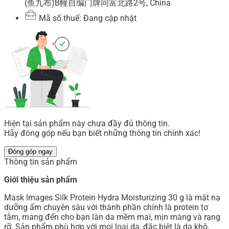
(鱼九布)B幢自编门牌同富北路2号, China
Mã số thuế: Đang cập nhật
Hiện tại sản phẩm này chưa đầy đủ thông tin.
Hãy đóng góp nếu bạn biết những thông tin chính xác!
Đóng góp ngay
Thông tin sản phẩm
Giới thiệu sản phẩm
Mask Images Silk Protein Hydra Moisturizing 30 g là mặt nạ
dưỡng ẩm chuyên sâu với thành phần chính là protein tơ
tằm, mang đến cho bạn làn da mềm mại, mịn màng và rạng
rỡ. Sản phẩm phù hợp với mọi loại da, đặc biệt là da khô,