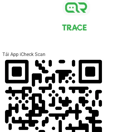
Tải App iCheck Scan