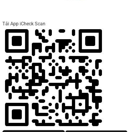
Tải App iCheck Scan