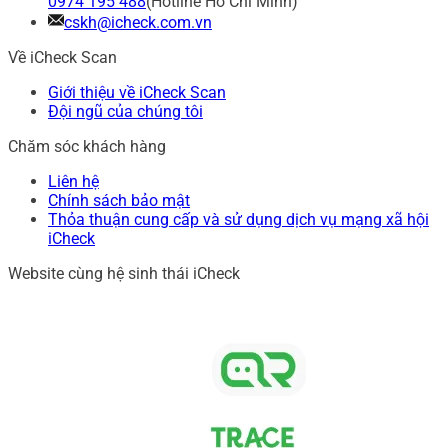
0974 195 488
(Hotline Hồ Chí Minh)
cskh@icheck.com.vn
Về iCheck Scan
Giới thiệu về iCheck Scan
Đội ngũ của chúng tôi
Chăm sóc khách hàng
Liên hệ
Chính sách bảo mật
Thỏa thuận cung cấp và sử dụng dịch vụ mạng xã hội
iCheck
Website cùng hệ sinh thái iCheck