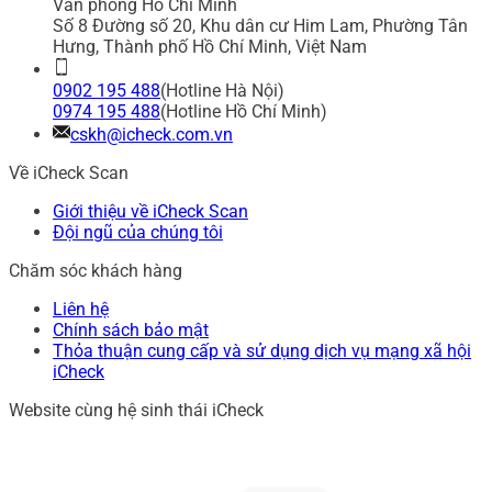
Văn phòng Hồ Chí Minh
Số 8 Đường số 20, Khu dân cư Him Lam, Phường Tân
Hưng, Thành phố Hồ Chí Minh, Việt Nam
0902 195 488
(Hotline Hà Nội)
0974 195 488
(Hotline Hồ Chí Minh)
cskh@icheck.com.vn
Về iCheck Scan
Giới thiệu về iCheck Scan
Đội ngũ của chúng tôi
Chăm sóc khách hàng
Liên hệ
Chính sách bảo mật
Thỏa thuận cung cấp và sử dụng dịch vụ mạng xã hội
iCheck
Website cùng hệ sinh thái iCheck