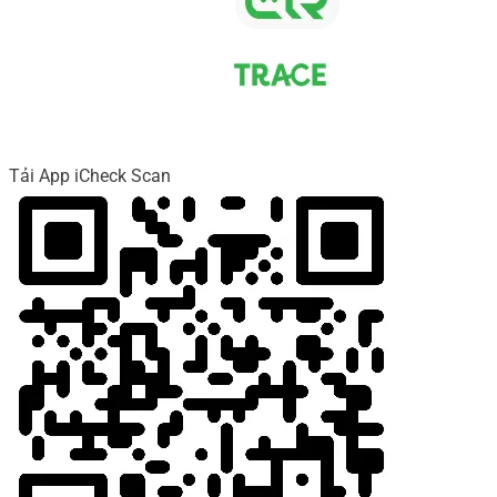
Tải App iCheck Scan