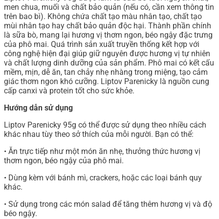
men chua, muối và chất bảo quản (nếu có, cần xem thông tin
trên bao bì). Không chứa chất tạo màu nhân tạo, chất tạo
mùi nhân tạo hay chất bảo quản độc hại. Thành phần chính
là sữa bò, mang lại hương vị thơm ngon, béo ngậy đặc trưng
của phô mai. Quá trình sản xuất truyền thống kết hợp với
công nghệ hiện đại giúp giữ nguyên được hương vị tự nhiên
và chất lượng dinh dưỡng của sản phẩm. Phô mai có kết cấu
mềm, mịn, dễ ăn, tan chảy nhẹ nhàng trong miệng, tạo cảm
giác thơm ngon khó cưỡng. Liptov Parenicky là nguồn cung
cấp canxi và protein tốt cho sức khỏe.
Hướng dẫn sử dụng
Liptov Parenicky 95g có thể được sử dụng theo nhiều cách
khác nhau tùy theo sở thích của mỗi người. Bạn có thể:
• Ăn trực tiếp như một món ăn nhẹ, thưởng thức hương vị
thơm ngon, béo ngậy của phô mai.
• Dùng kèm với bánh mì, crackers, hoặc các loại bánh quy
khác.
• Sử dụng trong các món salad để tăng thêm hương vị và độ
béo ngậy.