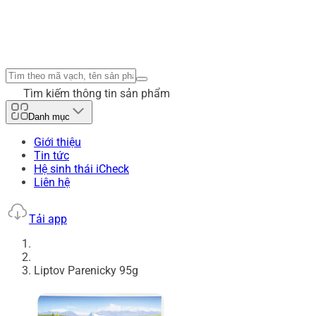
Tìm kiếm thông tin sản phẩm
Danh mục
Giới thiệu
Tin tức
Hệ sinh thái iCheck
Liên hệ
Tải app
Liptov Parenicky 95g