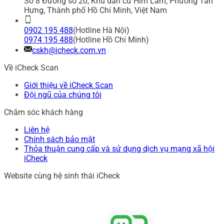
Số 8 Đường số 20, Khu dân cư Him Lam, Phường Tân
Hưng, Thành phố Hồ Chí Minh, Việt Nam
0902 195 488
(Hotline Hà Nội)
0974 195 488
(Hotline Hồ Chí Minh)
cskh@icheck.com.vn
Về iCheck Scan
Giới thiệu về iCheck Scan
Đội ngũ của chúng tôi
Chăm sóc khách hàng
Liên hệ
Chính sách bảo mật
Thỏa thuận cung cấp và sử dụng dịch vụ mạng xã hội
iCheck
Website cùng hệ sinh thái iCheck