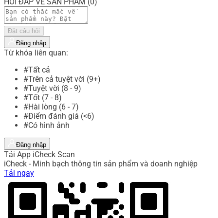
HỎI ĐÁP VỀ SẢN PHẨM (0)
Đặt câu hỏi
Đăng nhập
Từ khóa liên quan:
#Tất cả
#Trên cả tuyệt vời (9+)
#Tuyệt vời (8 - 9)
#Tốt (7 - 8)
#Hài lòng (6 - 7)
#Điểm đánh giá (<6)
#Có hình ảnh
Đăng nhập
Tải App iCheck Scan
iCheck - Minh bạch thông tin sản phẩm và doanh nghiệp
Tải ngay