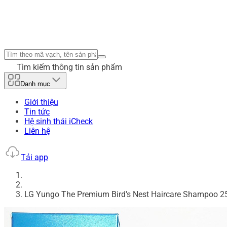
Tìm kiếm thông tin sản phẩm
Danh mục
Giới thiệu
Tin tức
Hệ sinh thái iCheck
Liên hệ
Tải app
LG Yungo The Premium Bird's Nest Haircare Shampoo 2