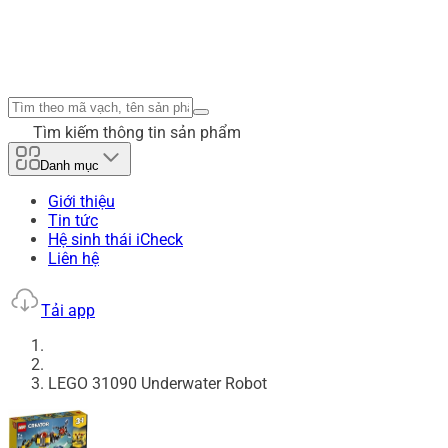
Tìm kiếm thông tin sản phẩm
Danh mục
Giới thiệu
Tin tức
Hệ sinh thái iCheck
Liên hệ
Tải app
LEGO 31090 Underwater Robot