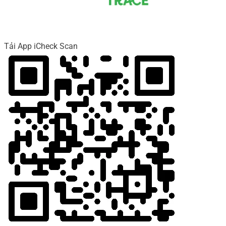
Tải App iCheck Scan