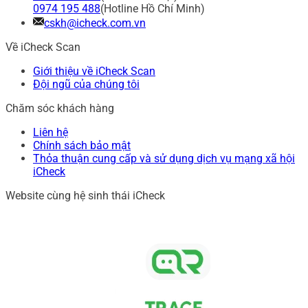
0974 195 488
(Hotline Hồ Chí Minh)
cskh@icheck.com.vn
Về iCheck Scan
Giới thiệu về iCheck Scan
Đội ngũ của chúng tôi
Chăm sóc khách hàng
Liên hệ
Chính sách bảo mật
Thỏa thuận cung cấp và sử dụng dịch vụ mạng xã hội
iCheck
Website cùng hệ sinh thái iCheck