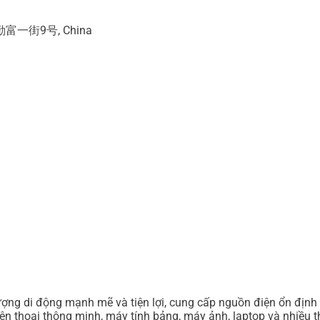
街9号, China
g di động mạnh mẽ và tiện lợi, cung cấp nguồn điện ổn định ch
ện thoại thông minh, máy tính bảng, máy ảnh, laptop và nhiều th