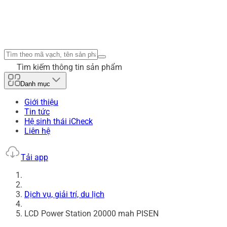
Tìm kiếm thông tin sản phẩm
Danh mục
Giới thiệu
Tin tức
Hệ sinh thái iCheck
Liên hệ
Tải app
Dịch vụ, giải trí, du lịch
LCD Power Station 20000 mah PISEN