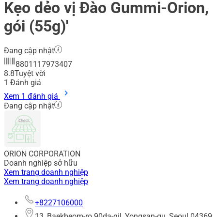
Kẹo dẻo vị Đào Gummi-Orion,
gói (55g)'
Đang cập nhật
8801117973407
8.8
Tuyệt vời
1
Đánh giá
Xem 1 đánh giá
Đang cập nhật
ORION CORPORATION
Doanh nghiệp sở hữu
Xem trang doanh nghiệp
Xem trang doanh nghiệp
+8227106000
13, Baekbeom-ro 90da-gil, Yongsan-gu, Seoul 04369