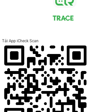
Tải App iCheck Scan