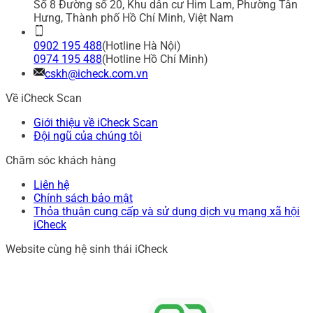
Số 8 Đường số 20, Khu dân cư Him Lam, Phường Tân
Hưng, Thành phố Hồ Chí Minh, Việt Nam
0902 195 488
(Hotline Hà Nội)
0974 195 488
(Hotline Hồ Chí Minh)
cskh@icheck.com.vn
Về iCheck Scan
Giới thiệu về iCheck Scan
Đội ngũ của chúng tôi
Chăm sóc khách hàng
Liên hệ
Chính sách bảo mật
Thỏa thuận cung cấp và sử dụng dịch vụ mạng xã hội
iCheck
Website cùng hệ sinh thái iCheck