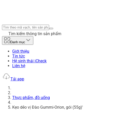
Tìm kiếm thông tin sản phẩm
Danh mục
Giới thiệu
Tin tức
Hệ sinh thái iCheck
Liên hệ
Tải app
Thực phẩm, đồ uống
Kẹo dẻo vị Đào Gummi-Orion, gói (55g)'