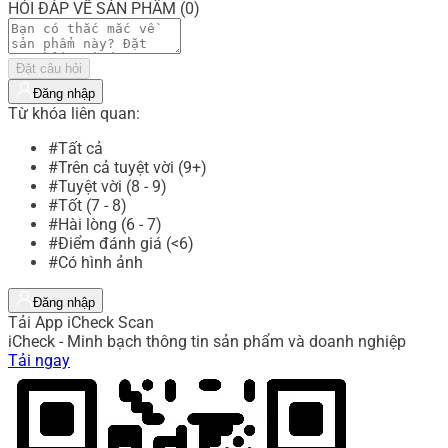
HỎI ĐÁP VỀ SẢN PHẨM (0)
Đặt câu hỏi
Đăng nhập
Từ khóa liên quan:
#Tất cả
#Trên cả tuyệt vời (9+)
#Tuyệt vời (8 - 9)
#Tốt (7 - 8)
#Hài lòng (6 - 7)
#Điểm đánh giá (<6)
#Có hình ảnh
Đăng nhập
Tải App iCheck Scan
iCheck - Minh bạch thông tin sản phẩm và doanh nghiệp
Tải ngay