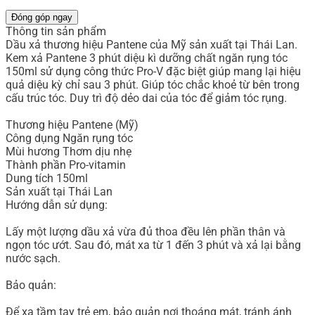
Đóng góp ngay
Thông tin sản phẩm
Dầu xả thương hiệu Pantene của Mỹ sản xuất tại Thái Lan.
Kem xả Pantene 3 phút diệu kì dưỡng chất ngăn rụng tóc
150ml sử dụng công thức Pro-V đặc biệt giúp mang lại hiệu
quả diệu kỳ chỉ sau 3 phút. Giúp tóc chắc khoẻ từ bên trong
cấu trúc tóc. Duy trì độ dẻo dai của tóc để giảm tóc rụng.
Thương hiệu Pantene (Mỹ)
Công dụng Ngăn rụng tóc
Mùi hương Thơm dịu nhẹ
Thành phần Pro-vitamin
Dung tích 150ml
Sản xuất tại Thái Lan
Hướng dẫn sử dụng:
Lấy một lượng dầu xả vừa đủ thoa đều lên phần thân và
ngọn tóc ướt. Sau đó, mát xa từ 1 đến 3 phút và xả lại bằng
nước sạch.
Bảo quản:
Để xa tầm tay trẻ em, bảo quản nơi thoáng mát, tránh ánh