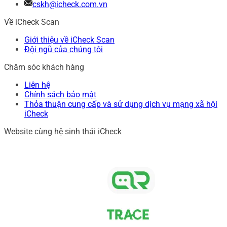
cskh@icheck.com.vn
Về iCheck Scan
Giới thiệu về iCheck Scan
Đội ngũ của chúng tôi
Chăm sóc khách hàng
Liên hệ
Chính sách bảo mật
Thỏa thuận cung cấp và sử dụng dịch vụ mạng xã hội
iCheck
Website cùng hệ sinh thái iCheck