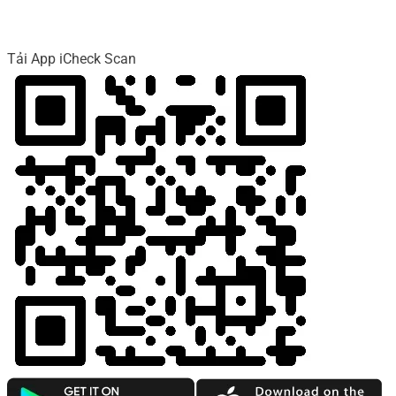
Tải App iCheck Scan