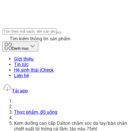
Tìm kiếm thông tin sản phẩm
Danh mục
Giới thiệu
Tin tức
Hệ sinh thái iCheck
Liên hệ
Tải app
Thực phẩm, đồ uống
Kem dưỡng cao cấp Dalton chăm sóc da tay/bàn chân
chiết suất từ trứng cá tầm, tảo nâu 75ml