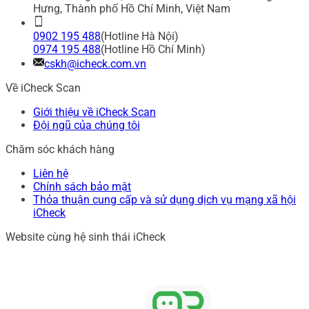
Hưng, Thành phố Hồ Chí Minh, Việt Nam
0902 195 488
(Hotline Hà Nội)
0974 195 488
(Hotline Hồ Chí Minh)
cskh@icheck.com.vn
Về iCheck Scan
Giới thiệu về iCheck Scan
Đội ngũ của chúng tôi
Chăm sóc khách hàng
Liên hệ
Chính sách bảo mật
Thỏa thuận cung cấp và sử dụng dịch vụ mạng xã hội
iCheck
Website cùng hệ sinh thái iCheck