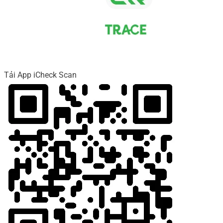
Tải App iCheck Scan