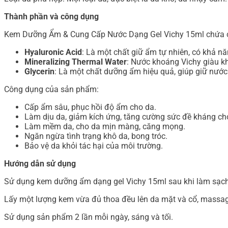
Thành phần và công dụng
Kem Dưỡng Ẩm & Cung Cấp Nước Dạng Gel Vichy 15ml chứa c
Hyaluronic Acid
: Là một chất giữ ẩm tự nhiên, có khả n
Mineralizing Thermal Water
: Nước khoáng Vichy giàu kh
Glycerin
: Là một chất dưỡng ẩm hiệu quả, giúp giữ nước 
Công dụng của sản phẩm:
Cấp ẩm sâu, phục hồi độ ẩm cho da.
Làm dịu da, giảm kích ứng, tăng cường sức đề kháng ch
Làm mềm da, cho da mịn màng, căng mọng.
Ngăn ngừa tình trạng khô da, bong tróc.
Bảo vệ da khỏi tác hại của môi trường.
Hướng dẫn sử dụng
Sử dụng kem dưỡng ẩm dạng gel Vichy 15ml sau khi làm sạch
Lấy một lượng kem vừa đủ thoa đều lên da mặt và cổ, massa
Sử dụng sản phẩm 2 lần mỗi ngày, sáng và tối.