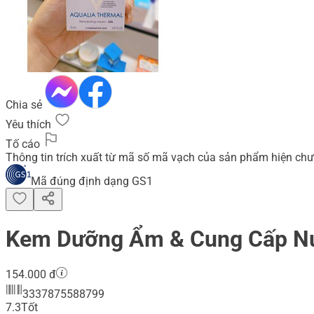
Chia sẻ
Yêu thích
Tố cáo
Thông tin trích xuất từ mã số mã vạch của sản phẩm hiện chư
Mã đúng định dạng GS1
Kem Dưỡng Ẩm & Cung Cấp Nư
154.000 đ
3337875588799
7.3
Tốt