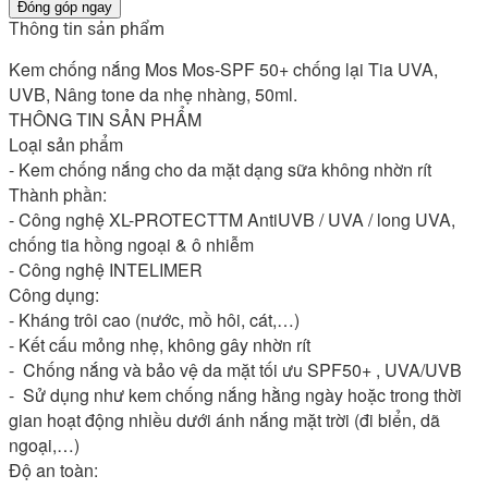
Đóng góp ngay
Thông tin sản phẩm
Kem chống nắng Mos Mos-SPF 50+ chống lại Tia UVA, 
UVB, Nâng tone da nhẹ nhàng, 50ml.

THÔNG TIN SẢN PHẨM

Loại sản phẩm

- Kem chống nắng cho da mặt dạng sữa không nhờn rít

Thành phần:

- Công nghệ XL-PROTECTTM AntiUVB / UVA / long UVA, 
chống tia hồng ngoại & ô nhiễm 

- Công nghệ INTELIMER

Công dụng:

- Kháng trôi cao (nước, mồ hôi, cát,…) 

- Kết cấu mỏng nhẹ, không gây nhờn rít

-  Chống nắng và bảo vệ da mặt tối ưu SPF50+ , UVA/UVB 

-  Sử dụng như kem chống nắng hằng ngày hoặc trong thời 
gian hoạt động nhiều dưới ánh nắng mặt trời (đi biển, dã 
ngoại,…)

Độ an toàn:
