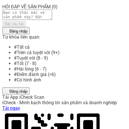
HỎI ĐÁP VỀ SẢN PHẨM (0)
Đặt câu hỏi
Đăng nhập
Từ khóa liên quan:
#Tất cả
#Trên cả tuyệt vời (9+)
#Tuyệt vời (8 - 9)
#Tốt (7 - 8)
#Hài lòng (6 - 7)
#Điểm đánh giá (<6)
#Có hình ảnh
Đăng nhập
Tải App iCheck Scan
iCheck - Minh bạch thông tin sản phẩm và doanh nghiệp
Tải ngay