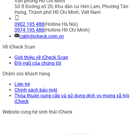
Văn phòng Hồ Chí Minh
Số 8 Đường số 20, Khu dân cư Him Lam, Phường Tân
Hưng, Thành phố Hồ Chí Minh, Việt Nam
0902 195 488
(Hotline Hà Nội)
0974 195 488
(Hotline Hồ Chí Minh)
cskh@icheck.com.vn
Về iCheck Scan
Giới thiệu về iCheck Scan
Đội ngũ của chúng tôi
Chăm sóc khách hàng
Liên hệ
Chính sách bảo mật
Thỏa thuận cung cấp và sử dụng dịch vụ mạng xã hội
iCheck
Website cùng hệ sinh thái iCheck