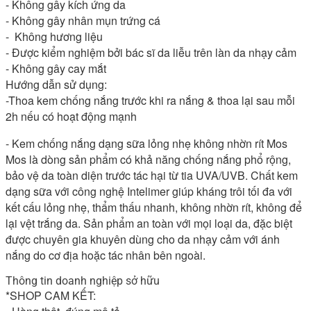
- Không gây kích ứng da 

- Không gây nhân mụn trứng cá 

-  Không hương liệu 

- Được kiểm nghiệm bởi bác sĩ da liễu trên làn da nhạy cảm 

- Không gây cay mắt

Hướng dẫn sử dụng:

-Thoa kem chống nắng trước khi ra nắng & thoa lại sau mỗi 
2h nếu có hoạt động mạnh
- Kem chống nắng dạng sữa lỏng nhẹ không nhờn rít Mos 
Mos là dòng sản phẩm có khả năng chống nắng phổ rộng, 
bảo vệ da toàn diện trước tác hại từ tia UVA/UVB. Chất kem 
dạng sữa với công nghệ Intelimer giúp kháng trôi tối đa với 
kết cấu lỏng nhẹ, thẩm thấu nhanh, không nhờn rít, không để 
lại vệt trắng da. Sản phẩm an toàn với mọi loại da, đặc biệt 
được chuyên gia khuyên dùng cho da nhạy cảm với ánh 
nắng do cơ địa hoặc tác nhân bên ngoài.
Thông tin doanh nghiệp sở hữu
*SHOP CAM KẾT:
