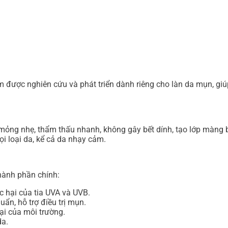
ợc nghiên cứu và phát triển dành riêng cho làn da mụn, giúp b
ng nhẹ, thẩm thấu nhanh, không gây bết dính, tạo lớp màng b
i loại da, kể cả da nhạy cảm.
ành phần chính:
c hại của tia UVA và UVB.
ẩn, hỗ trợ điều trị mụn.
ại của môi trường.
da.