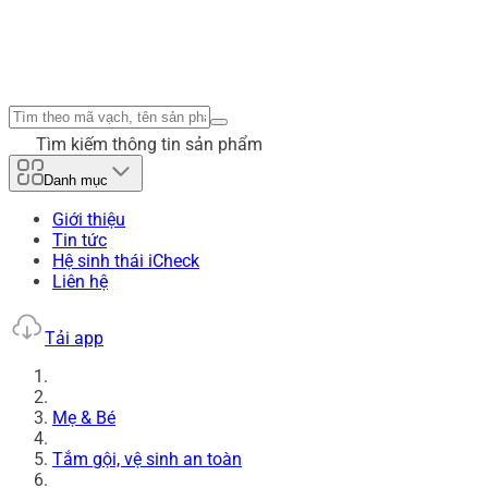
Tìm kiếm thông tin sản phẩm
Danh mục
Giới thiệu
Tin tức
Hệ sinh thái iCheck
Liên hệ
Tải app
Mẹ & Bé
Tắm gội, vệ sinh an toàn