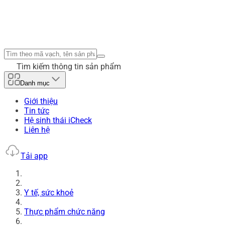
Tìm kiếm thông tin sản phẩm
Danh mục
Giới thiệu
Tin tức
Hệ sinh thái iCheck
Liên hệ
Tải app
Y tế, sức khoẻ
Thực phẩm chức năng