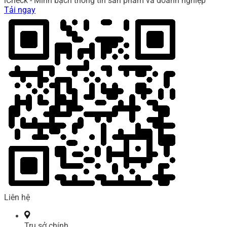
iCheck - Minh bạch thông tin sản phẩm và doanh nghiệp
Tải ngay
Liên hệ
Trụ sở chính