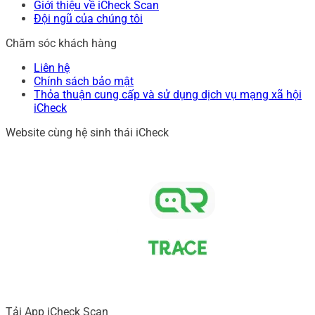
Giới thiệu về iCheck Scan
Đội ngũ của chúng tôi
Chăm sóc khách hàng
Liên hệ
Chính sách bảo mật
Thỏa thuận cung cấp và sử dụng dịch vụ mạng xã hội
iCheck
Website cùng hệ sinh thái iCheck
Tải App iCheck Scan