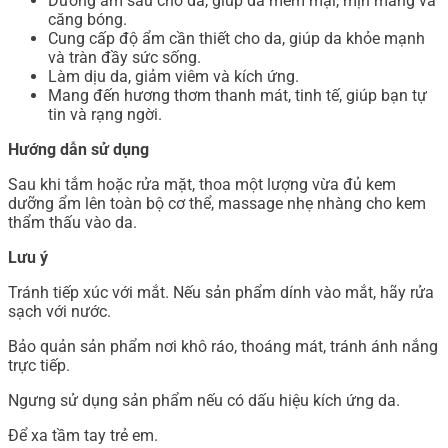
Dưỡng ẩm sâu cho da, giúp da mềm mại, mịn màng và
căng bóng.
Cung cấp độ ẩm cần thiết cho da, giúp da khỏe mạnh
và tràn đầy sức sống.
Làm dịu da, giảm viêm và kích ứng.
Mang đến hương thơm thanh mát, tinh tế, giúp bạn tự
tin và rạng ngời.
Hướng dẫn sử dụng
Sau khi tắm hoặc rửa mặt, thoa một lượng vừa đủ kem
dưỡng ẩm lên toàn bộ cơ thể, massage nhẹ nhàng cho kem
thẩm thấu vào da.
Lưu ý
Tránh tiếp xúc với mắt. Nếu sản phẩm dính vào mắt, hãy rửa
sạch với nước.
Bảo quản sản phẩm nơi khô ráo, thoáng mát, tránh ánh nắng
trực tiếp.
Ngưng sử dụng sản phẩm nếu có dấu hiệu kích ứng da.
Để xa tầm tay trẻ em.